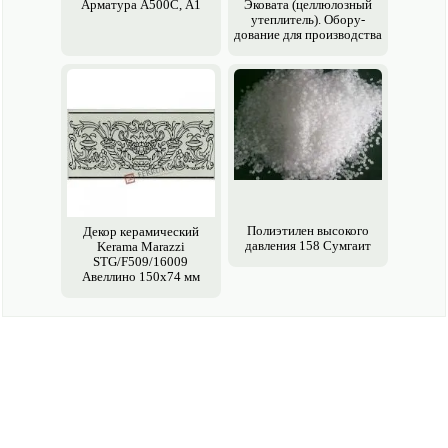
Арматура А500С, А1
Эковата (целлюлозный
утеплитель). Обору­
дование для производства
Полиэтилен высоко­го
Декор керамический
давления 158 Сумгаит
Kerama Marazzi
STG/F509/16009
Авеллино 150х74 мм