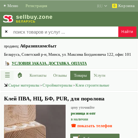
✶
Меню
Регистрация
Корзина
0
sell
buy
.zone
БЕЛАРУСЬ
✕
Абразивхимсбыт
продавец:
Беларусь, Советский р-н, Минск, ул. Максима Богдановича 122, офис 101
УСЛОВИЯ ЗАКАЗА. ДОСТАВКА. ОПЛАТА
☰
🏠
Контакты
Отзывы
Товары
Услуги
⇲
Сырье материалы
›
Стройматериалы
›
Клеи строительные
Клей ПВА, НЦ, БФ, PUR, для поролона
цену уточняйте
розница и опт
в наличии
☎ показать телефон