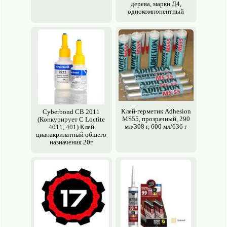
дерева, марки Д4,
однокомпонентный
Клей-герметик Adhesion
Cyberbond CB 2011
MS55, прозрачный, 290
(Конкурирует C Loctite
мл/308 г, 600 мл/636 г
4011, 401) Клей
цианакрилатный общего
назначения 20г